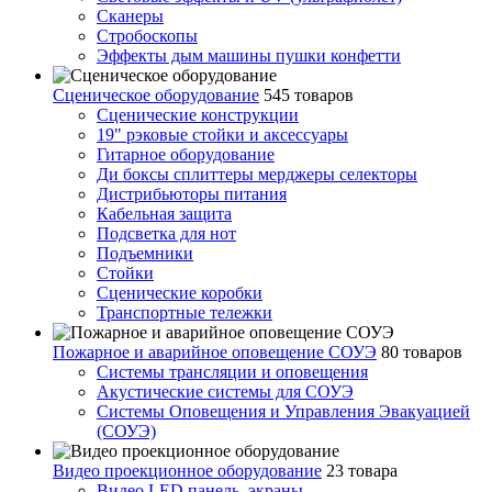
Сканеры
Стробоскопы
Эффекты дым машины пушки конфетти
Сценическое оборудование
545 товаров
Сценические конструкции
19" рэковые стойки и аксесcуары
Гитарное оборудование
Ди боксы сплиттеры мерджеры селекторы
Дистрибьюторы питания
Кабельная защита
Подсветка для нот
Подъемники
Стойки
Сценические коробки
Транспортные тележки
Пожарное и аварийное оповещение СОУЭ
80 товаров
Cистемы трансляции и оповещения
Акустические системы для СОУЭ
Системы Оповещения и Управления Эвакуацией
(СОУЭ)
Видео проекционное оборудование
23 товара
Видео LED панель, экраны