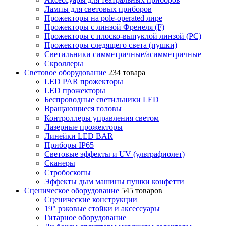
Лампы для световых приборов
Прожекторы на pole-operated лире
Прожекторы с линзой Френеля (F)
Прожекторы с плоско-выпуклой линзой (PC)
Прожекторы следящего света (пушки)
Светильники симметричные/асимметричные
Скроллеры
Световое оборудование
234 товара
LED PAR прожекторы
LED прожекторы
Беспроводные светильники LED
Вращающиеся головы
Контроллеры управления светом
Лазерные прожекторы
Линейки LED BAR
Приборы IP65
Световые эффекты и UV (ультрафиолет)
Сканеры
Стробоскопы
Эффекты дым машины пушки конфетти
Сценическое оборудование
545 товаров
Сценические конструкции
19" рэковые стойки и аксесcуары
Гитарное оборудование