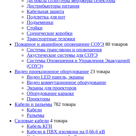
Ди боксы сплиттеры мерджеры селекторы
Дистрибьюторы питания
Кабельная защита
Подсветка для нот
Подъемники
Стойки
Сценические коробки
Транспортные тележки
Пожарное и аварийное оповещение СОУЭ
80 товаров
Cистемы трансляции и оповещения
Акустические системы для СОУЭ
Системы Оповещения и Управления Эвакуацией
(СОУЭ)
Видео проекционное оборудование
23 товара
Видео LED панель, экраны
Видео коммутационное оборудование
Экраны для проекторов
Оборудование караоке
Проекторы
Кабели и разъемы
782 товара
Кабели
Разъемы
Силовые кабели
4 товара
Кабель КГН
Кабели в ПВХ изоляции на 0,66-6 кВ