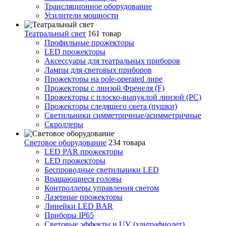
Трансляционное оборудование
Усилители мощности
Театральный свет
161 товар
Профильные прожекторы
LED прожекторы
Аксессуары для театральных приборов
Лампы для световых приборов
Прожекторы на pole-operated лире
Прожекторы с линзой Френеля (F)
Прожекторы с плоско-выпуклой линзой (PC)
Прожекторы следящего света (пушки)
Светильники симметричные/асимметричные
Скроллеры
Световое оборудование
234 товара
LED PAR прожекторы
LED прожекторы
Беспроводные светильники LED
Вращающиеся головы
Контроллеры управления светом
Лазерные прожекторы
Линейки LED BAR
Приборы IP65
Световые эффекты и UV (ультрафиолет)