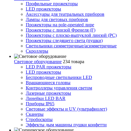
Профильные прожекторы
LED прожекторы
Аксессуары для театральных приборов
Лампы для световых приборов
Прожекторы на pole-operated лире
Прожекторы с линзой Френеля (F)
Прожекторы с плоско-выпуклой линзой (PC)
Прожекторы следящего света (пушки)
Светильники симметричные/асимметричные
Скроллеры
Световое оборудование
234 товара
LED PAR прожекторы
LED прожекторы
Беспроводные светильники LED
Вращающиеся головы
Контроллеры управления светом
Лазерные прожекторы
Линейки LED BAR
Приборы IP65
Световые эффекты и UV (ультрафиолет)
Сканеры
Стробоскопы
Эффекты дым машины пушки конфетти