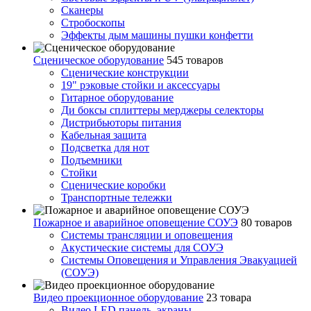
Сканеры
Стробоскопы
Эффекты дым машины пушки конфетти
Сценическое оборудование
545 товаров
Сценические конструкции
19" рэковые стойки и аксесcуары
Гитарное оборудование
Ди боксы сплиттеры мерджеры селекторы
Дистрибьюторы питания
Кабельная защита
Подсветка для нот
Подъемники
Стойки
Сценические коробки
Транспортные тележки
Пожарное и аварийное оповещение СОУЭ
80 товаров
Cистемы трансляции и оповещения
Акустические системы для СОУЭ
Системы Оповещения и Управления Эвакуацией
(СОУЭ)
Видео проекционное оборудование
23 товара
Видео LED панель, экраны