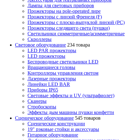
Лампы для световых приборов
Прожекторы на pole-operated лире
Прожекторы с линзой Френеля (F)
Прожекторы с плоско-выпуклой линзой (PC)
Прожекторы следящего света (пушки)
Светильники симметричные/асимметричные
Скроллеры
Световое оборудование
234 товара
LED PAR прожекторы
LED прожекторы
Беспроводные светильники LED
Вращающиеся головы
Контроллеры управления светом
Лазерные прожекторы
Линейки LED BAR
Приборы IP65
Световые эффекты и UV (ультрафиолет)
Сканеры
Стробоскопы
Эффекты дым машины пушки конфетти
Сценическое оборудование
545 товаров
Сценические конструкции
19" рэковые стойки и аксесcуары
Гитарное оборудование