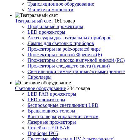
Трансляционное оборудование
Усилители мощности
Театральный свет
161 товар
Профильные прожекторы
LED прожекторы
Аксессуары для театральных приборов
Лампы для световых приборов
Прожекторы на pole-operated лире
Прожекторы с линзой Френеля (F)
Прожекторы с плоско-выпуклой линзой (PC)
Прожекторы следящего света (пушки)
Светильники симметричные/асимметричные
Скроллеры
Световое оборудование
234 товара
LED PAR прожекторы
LED прожекторы
Беспроводные светильники LED
Вращающиеся головы
Контроллеры управления светом
Лазерные прожекторы
Линейки LED BAR
Приборы IP65
Световые эффекты и UV (ультрафиолет)