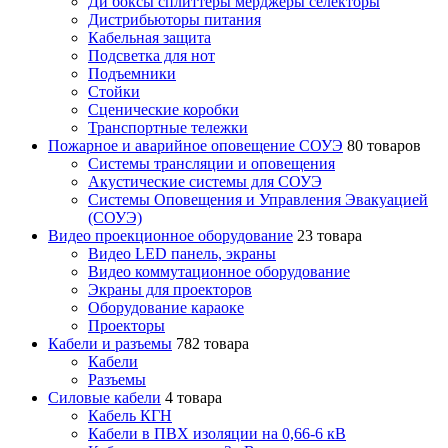
Ди боксы сплиттеры мерджеры селекторы
Дистрибьюторы питания
Кабельная защита
Подсветка для нот
Подъемники
Стойки
Сценические коробки
Транспортные тележки
Пожарное и аварийное оповещение СОУЭ
80 товаров
Cистемы трансляции и оповещения
Акустические системы для СОУЭ
Системы Оповещения и Управления Эвакуацией
(СОУЭ)
Видео проекционное оборудование
23 товара
Видео LED панель, экраны
Видео коммутационное оборудование
Экраны для проекторов
Оборудование караоке
Проекторы
Кабели и разъемы
782 товара
Кабели
Разъемы
Силовые кабели
4 товара
Кабель КГН
Кабели в ПВХ изоляции на 0,66-6 кВ