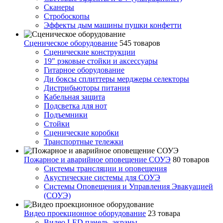
Сканеры
Стробоскопы
Эффекты дым машины пушки конфетти
Сценическое оборудование
545 товаров
Сценические конструкции
19" рэковые стойки и аксесcуары
Гитарное оборудование
Ди боксы сплиттеры мерджеры селекторы
Дистрибьюторы питания
Кабельная защита
Подсветка для нот
Подъемники
Стойки
Сценические коробки
Транспортные тележки
Пожарное и аварийное оповещение СОУЭ
80 товаров
Cистемы трансляции и оповещения
Акустические системы для СОУЭ
Системы Оповещения и Управления Эвакуацией
(СОУЭ)
Видео проекционное оборудование
23 товара
Видео LED панель, экраны