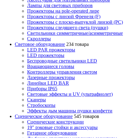
Лампы для световых приборов
Прожекторы на pole-operated лире
Прожекторы с линзой Френеля (F)
Прожекторы с плоско-выпуклой линзой (PC)
Прожекторы следящего света (пушки)
Светильники симметричные/асимметричные
Скроллеры
Световое оборудование
234 товара
LED PAR прожекторы
LED прожекторы
Беспроводные светильники LED
Вращающиеся головы
Контроллеры управления светом
Лазерные прожекторы
Линейки LED BAR
Приборы IP65
Световые эффекты и UV (ультрафиолет)
Сканеры
Стробоскопы
Эффекты дым машины пушки конфетти
Сценическое оборудование
545 товаров
Сценические конструкции
19" рэковые стойки и аксесcуары
Гитарное оборудование