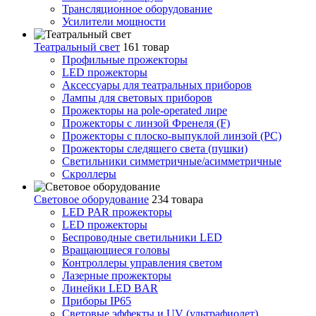
Трансляционное оборудование
Усилители мощности
Театральный свет
161 товар
Профильные прожекторы
LED прожекторы
Аксессуары для театральных приборов
Лампы для световых приборов
Прожекторы на pole-operated лире
Прожекторы с линзой Френеля (F)
Прожекторы с плоско-выпуклой линзой (PC)
Прожекторы следящего света (пушки)
Светильники симметричные/асимметричные
Скроллеры
Световое оборудование
234 товара
LED PAR прожекторы
LED прожекторы
Беспроводные светильники LED
Вращающиеся головы
Контроллеры управления светом
Лазерные прожекторы
Линейки LED BAR
Приборы IP65
Световые эффекты и UV (ультрафиолет)