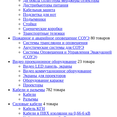
Ди боксы сплиттеры мерджеры селекторы
Дистрибьюторы питания
Кабельная защита
Подсветка для нот
Подъемники
Стойки
Сценические коробки
Транспортные тележки
Пожарное и аварийное оповещение СОУЭ
80 товаров
Cистемы трансляции и оповещения
Акустические системы для СОУЭ
Системы Оповещения и Управления Эвакуацией
(СОУЭ)
Видео проекционное оборудование
23 товара
Видео LED панель, экраны
Видео коммутационное оборудование
Экраны для проекторов
Оборудование караоке
Проекторы
Кабели и разъемы
782 товара
Кабели
Разъемы
Силовые кабели
4 товара
Кабель КГН
Кабели в ПВХ изоляции на 0,66-6 кВ