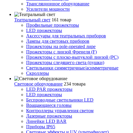
Трансляционное оборудование
Усилители мощности
Театральный свет
161 товар
Профильные прожекторы
LED прожекторы
Аксессуары для театральных приборов
Лампы для световых приборов
Прожекторы на pole-operated лире
Прожекторы с линзой Френеля (F)
Прожекторы с плоско-выпуклой линзой (PC)
Прожекторы следящего света (пушки)
Светильники симметричные/асимметричные
Скроллеры
Световое оборудование
234 товара
LED PAR прожекторы
LED прожекторы
Беспроводные светильники LED
Вращающиеся головы
Контроллеры управления светом
Лазерные прожекторы
Линейки LED BAR
Приборы IP65
Световые эффекты и UV (ультрафиолет)