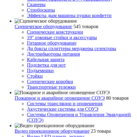
Сканеры
Стробоскопы
Эффекты дым машины пушки конфетти
Сценическое оборудование
545 товаров
Сценические конструкции
19" рэковые стойки и аксесcуары
Гитарное оборудование
Ди боксы сплиттеры мерджеры селекторы
Дистрибьюторы питания
Кабельная защита
Подсветка для нот
Подъемники
Стойки
Сценические коробки
Транспортные тележки
Пожарное и аварийное оповещение СОУЭ
80 товаров
Cистемы трансляции и оповещения
Акустические системы для СОУЭ
Системы Оповещения и Управления Эвакуацией
(СОУЭ)
Видео проекционное оборудование
23 товара
Видео LED панель, экраны