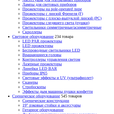
Лампы для световых приборов
Прожекторы на pole-operated лире
Прожекторы с линзой Френеля (F)
Прожекторы с плоско-выпуклой линзой (PC)
Прожекторы следящего света (пушки)
Светильники симметричные/асимметричные
Скроллеры
Световое оборудование
234 товара
LED PAR прожекторы
LED прожекторы
Беспроводные светильники LED
Вращающиеся головы
Контроллеры управления светом
Лазерные прожекторы
Линейки LED BAR
Приборы IP65
Световые эффекты и UV (ультрафиолет)
Сканеры
Стробоскопы
Эффекты дым машины пушки конфетти
Сценическое оборудование
545 товаров
Сценические конструкции
19" рэковые стойки и аксесcуары
Гитарное оборудование