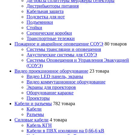
Ди боксы сплиттеры мерджеры селекторы
Дистрибьюторы питания
Кабельная защита
Подсветка для нот
Подъемники
Стойки
Сценические коробки
Транспортные тележки
Пожарное и аварийное оповещение СОУЭ
80 товаров
Cистемы трансляции и оповещения
Акустические системы для СОУЭ
Системы Оповещения и Управления Эвакуацией
(СОУЭ)
Видео проекционное оборудование
23 товара
Видео LED панель, экраны
Видео коммутационное оборудование
Экраны для проекторов
Оборудование караоке
Проекторы
Кабели и разъемы
782 товара
Кабели
Разъемы
Силовые кабели
4 товара
Кабель КГН
Кабели в ПВХ изоляции на 0,66-6 кВ