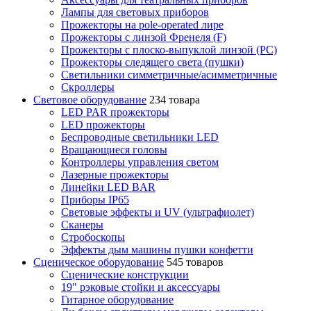
Лампы для световых приборов
Прожекторы на pole-operated лире
Прожекторы с линзой Френеля (F)
Прожекторы с плоско-выпуклой линзой (PC)
Прожекторы следящего света (пушки)
Светильники симметричные/асимметричные
Скроллеры
Световое оборудование
234 товара
LED PAR прожекторы
LED прожекторы
Беспроводные светильники LED
Вращающиеся головы
Контроллеры управления светом
Лазерные прожекторы
Линейки LED BAR
Приборы IP65
Световые эффекты и UV (ультрафиолет)
Сканеры
Стробоскопы
Эффекты дым машины пушки конфетти
Сценическое оборудование
545 товаров
Сценические конструкции
19" рэковые стойки и аксесcуары
Гитарное оборудование