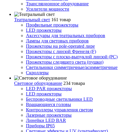
Трансляционное оборудование
Усилители мощности
Театральный свет
161 товар
Профильные прожекторы
LED прожекторы
Аксессуары для театральных приборов
Лампы для световых приборов
Прожекторы на pole-operated лире
Прожекторы с линзой Френеля (F)
Прожекторы с плоско-выпуклой линзой (PC)
Прожекторы следящего света (пушки)
Светильники симметричные/асимметричные
Скроллеры
Световое оборудование
234 товара
LED PAR прожекторы
LED прожекторы
Беспроводные светильники LED
Вращающиеся головы
Контроллеры управления светом
Лазерные прожекторы
Линейки LED BAR
Приборы IP65
Световые эффекты и UV (ультрафиолет)