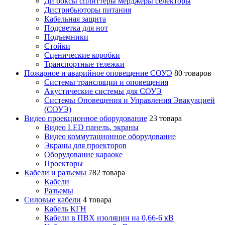
Ди боксы сплиттеры мерджеры селекторы
Дистрибьюторы питания
Кабельная защита
Подсветка для нот
Подъемники
Стойки
Сценические коробки
Транспортные тележки
Пожарное и аварийное оповещение СОУЭ
80 товаров
Cистемы трансляции и оповещения
Акустические системы для СОУЭ
Системы Оповещения и Управления Эвакуацией
(СОУЭ)
Видео проекционное оборудование
23 товара
Видео LED панель, экраны
Видео коммутационное оборудование
Экраны для проекторов
Оборудование караоке
Проекторы
Кабели и разъемы
782 товара
Кабели
Разъемы
Силовые кабели
4 товара
Кабель КГН
Кабели в ПВХ изоляции на 0,66-6 кВ