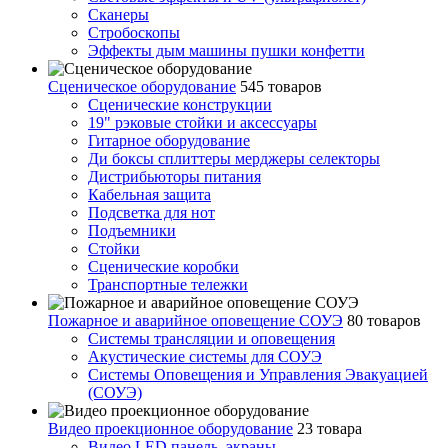
Сканеры
Стробоскопы
Эффекты дым машины пушки конфетти
Сценическое оборудование
545 товаров
Сценические конструкции
19" рэковые стойки и аксесcуары
Гитарное оборудование
Ди боксы сплиттеры мерджеры селекторы
Дистрибьюторы питания
Кабельная защита
Подсветка для нот
Подъемники
Стойки
Сценические коробки
Транспортные тележки
Пожарное и аварийное оповещение СОУЭ
80 товаров
Cистемы трансляции и оповещения
Акустические системы для СОУЭ
Системы Оповещения и Управления Эвакуацией
(СОУЭ)
Видео проекционное оборудование
23 товара
Видео LED панель, экраны