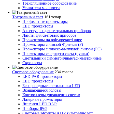
Трансляционное оборудование
Усилители мощности
Театральный свет
161 товар
Профильные прожекторы
LED прожекторы
Аксессуары для театральных приборов
Лампы для световых приборов
Прожекторы на pole-operated лире
Прожекторы с линзой Френеля (F)
Прожекторы с плоско-выпуклой линзой (PC)
Прожекторы следящего света (пушки)
Светильники симметричные/асимметричные
Скроллеры
Световое оборудование
234 товара
LED PAR прожекторы
LED прожекторы
Беспроводные светильники LED
Вращающиеся головы
Контроллеры управления светом
Лазерные прожекторы
Линейки LED BAR
Приборы IP65
Световые эффекты и UV (ультрафиолет)