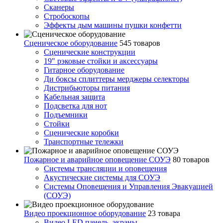
Сканеры
Стробоскопы
Эффекты дым машины пушки конфетти
Сценическое оборудование
545 товаров
Сценические конструкции
19" рэковые стойки и аксесcуары
Гитарное оборудование
Ди боксы сплиттеры мерджеры селекторы
Дистрибьюторы питания
Кабельная защита
Подсветка для нот
Подъемники
Стойки
Сценические коробки
Транспортные тележки
Пожарное и аварийное оповещение СОУЭ
80 товаров
Cистемы трансляции и оповещения
Акустические системы для СОУЭ
Системы Оповещения и Управления Эвакуацией
(СОУЭ)
Видео проекционное оборудование
23 товара
Видео LED панель, экраны