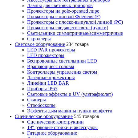
Лампы для световых приборов
Прожекторы на pole-operated лире
Прожекторы с линзой Френеля (F)
Прожекторы с плоско-выпуклой линзой (PC)
Прожекторы следящего света (пушки)
Светильники симметричные/асимметричные
Скроллеры
Световое оборудование
234 товара
LED PAR прожекторы
LED прожекторы
Беспроводные светильники LED
Вращающиеся головы
Контроллеры управления светом
Лазерные прожекторы
Линейки LED BAR
Приборы IP65
Световые эффекты и UV (ультрафиолет)
Сканеры
Стробоскопы
Эффекты дым машины пушки конфетти
Сценическое оборудование
545 товаров
Сценические конструкции
19" рэковые стойки и аксесcуары
Гитарное оборудование