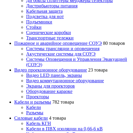
Ди боксы сплиттеры мерджеры селекторы
Дистрибьюторы питания
Кабельная защита
Подсветка для нот
Подъемники
Стойки
Сценические коробки
Транспортные тележки
Пожарное и аварийное оповещение СОУЭ
80 товаров
Cистемы трансляции и оповещения
Акустические системы для СОУЭ
Системы Оповещения и Управления Эвакуацией
(СОУЭ)
Видео проекционное оборудование
23 товара
Видео LED панель, экраны
Видео коммутационное оборудование
Экраны для проекторов
Оборудование караоке
Проекторы
Кабели и разъемы
782 товара
Кабели
Разъемы
Силовые кабели
4 товара
Кабель КГН
Кабели в ПВХ изоляции на 0,66-6 кВ