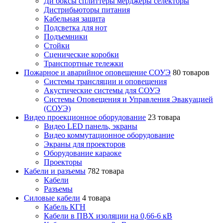
Ди боксы сплиттеры мерджеры селекторы
Дистрибьюторы питания
Кабельная защита
Подсветка для нот
Подъемники
Стойки
Сценические коробки
Транспортные тележки
Пожарное и аварийное оповещение СОУЭ
80 товаров
Cистемы трансляции и оповещения
Акустические системы для СОУЭ
Системы Оповещения и Управления Эвакуацией
(СОУЭ)
Видео проекционное оборудование
23 товара
Видео LED панель, экраны
Видео коммутационное оборудование
Экраны для проекторов
Оборудование караоке
Проекторы
Кабели и разъемы
782 товара
Кабели
Разъемы
Силовые кабели
4 товара
Кабель КГН
Кабели в ПВХ изоляции на 0,66-6 кВ