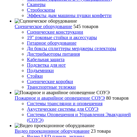
Сканеры
Стробоскопы
Эффекты дым машины пушки конфетти
Сценическое оборудование
545 товаров
Сценические конструкции
19" рэковые стойки и аксесcуары
Гитарное оборудование
Ди боксы сплиттеры мерджеры селекторы
Дистрибьюторы питания
Кабельная защита
Подсветка для нот
Подъемники
Стойки
Сценические коробки
Транспортные тележки
Пожарное и аварийное оповещение СОУЭ
80 товаров
Cистемы трансляции и оповещения
Акустические системы для СОУЭ
Системы Оповещения и Управления Эвакуацией
(СОУЭ)
Видео проекционное оборудование
23 товара
Видео LED панель, экраны