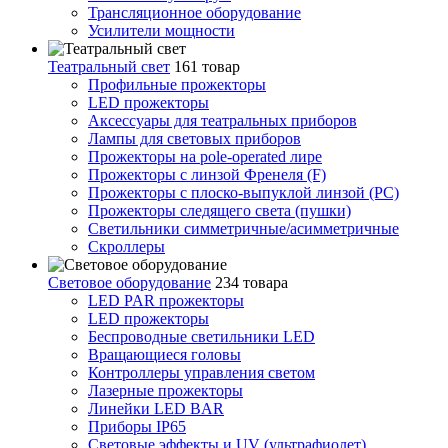
Трансляционное оборудование
Усилители мощности
Театральный свет
161 товар
Профильные прожекторы
LED прожекторы
Аксессуары для театральных приборов
Лампы для световых приборов
Прожекторы на pole-operated лире
Прожекторы с линзой Френеля (F)
Прожекторы с плоско-выпуклой линзой (PC)
Прожекторы следящего света (пушки)
Светильники симметричные/асимметричные
Скроллеры
Световое оборудование
234 товара
LED PAR прожекторы
LED прожекторы
Беспроводные светильники LED
Вращающиеся головы
Контроллеры управления светом
Лазерные прожекторы
Линейки LED BAR
Приборы IP65
Световые эффекты и UV (ультрафиолет)