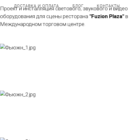
ДОСТАВКА И ОПЛАТА
БЛОГ
КОНТАКТЫ
Проект и инсталляция светового, звукового и видео
оборудования для сцены ресторана
"Fuzion Plaza"
в
Международном торговом центре.