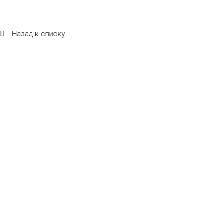
Назад к списку
Летняя веранда ресторана "САМ ПРИШЕЛ"