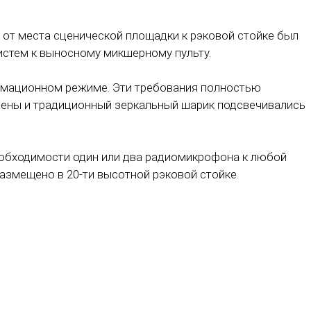
 от места сценической площадки к рэковой стойке был
истем к выносному микшерному пульту.
имационном режиме. Эти требования полностью
сцены и традиционный зеркальный шарик подсвечивались
еобходимости один или два радиомикрофона к любой
азмещено в 20-ти высотной рэковой стойке.