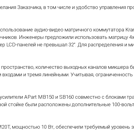
желания Заказчика, в том числе и удобство управления
спользование аудио-видео матричного коммутатора Kram
очников. Инженеры предложили использовать матрицу 4х4
ер LCD-панелей не превышал 32”. Для распределения и м
 пространство, количество выходных каналов микшера б
и входами и тремя линейными. Учитывая, ограниченност
усилители APart MB150 и SB160 совместно с блоками т
овой стойке были расположены дополнительные 100-воль
M20T, мощностью 10 Вт, обеспечили требуемый уровень 