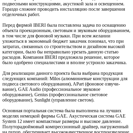
подвесными конструкциями, акустикой зала и освещением.
Гораздо сложнее проводить ин­сталляцию после завершения
отделочных работ.
Перед фирмой IBERI была поставлена задача по оснаще­нию
объекта проекционным, световым и звуковым оборудо­ванием,
в том числе для фоно­вой музыки. При всем желании
уложиться в экономный бюд­жет заказчик понимал, что при
затратах, связанных со строительством и дизайном высокой
категории, было бы неправильно урезать данную статью
расходов. Компания IBERI предложила решение, которое
было одобрено специа­листами и вполне устроило за­казчика.
Для реализации данного про­екта была выбрана продукция
следующих компаний: Milos (алюминиевые конструкции для
подвеса светового оборудо­вания), APart (фоновое озвучи­
вание), GAE Audio (профессиональ­ное звуковое
оборудование), Genius (профессиональное све­товое
оборудование), Sunlight (управление светом).
Основная портальная систе­ма была выполнена на лучших
моделях немецкой фирмы GAE. Акустическая система GAE
System 12 имеет компактные размеры и высокое давление.
Полуторадюймовый компрес­сионный драйвер, нагружен­ный
на рупор, обеспечивает высококачественное воспроиз­ведение