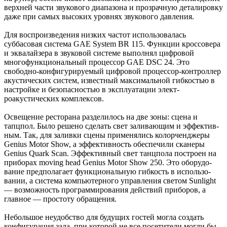
верхней части звуко­вого диапазона и прозрачную деталировку
даже при самых высоких уровнях звукового давления.
Для воспроизведе­ния низких частот использова­лась
суббасовая система GAE System BR 115. Функции кроссовера
и эквалайзера в звуковой системе выполнял цифровой
многофункциональ­ный процессор GAE DSC 24. Это
свободно-конфигурируе­мый цифровой процессор-кон­троллер
акустических систем, известный максимальной гиб­костью в
настройке и безопасностью в эксплуатации элект­
роакустических комплексов.
Освещение ресторана разде­лилось на две зоны: сцена и
тапцпол. Было решено сделать свет заливающим и эффектив­
ным. Так, для заливки сцены применялись колорченджеры
Genius Motor Show, а эффек­тивность обеспечили сканеры
Genius Quark Scan. Эффектив­ный свет танцпола построен на
приборах moving head Genius Motor Show 250. Это оборудо­
вание предполагает функцио­нальную гибкость в использо­
вании, а система компьютерно­го управления светом Sunlight
— возможность программиро­вания действий приборов, а
главное — простоту обращения.
Небольшое неудобство для будущих гостей могла создать
конфигурация зала, при кото­рой не все посетители могли бы