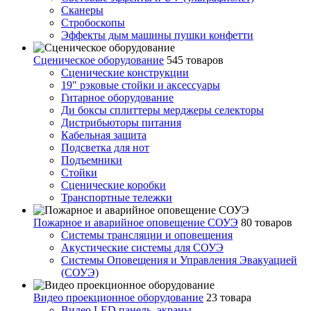
Сканеры
Стробоскопы
Эффекты дым машины пушки конфетти
Сценическое оборудование
545 товаров
Сценические конструкции
19" рэковые стойки и аксесcуары
Гитарное оборудование
Ди боксы сплиттеры мерджеры селекторы
Дистрибьюторы питания
Кабельная защита
Подсветка для нот
Подъемники
Стойки
Сценические коробки
Транспортные тележки
Пожарное и аварийное оповещение СОУЭ
80 товаров
Cистемы трансляции и оповещения
Акустические системы для СОУЭ
Системы Оповещения и Управления Эвакуацией
(СОУЭ)
Видео проекционное оборудование
23 товара
Видео LED панель, экраны