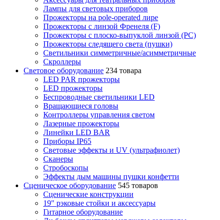
Лампы для световых приборов
Прожекторы на pole-operated лире
Прожекторы с линзой Френеля (F)
Прожекторы с плоско-выпуклой линзой (PC)
Прожекторы следящего света (пушки)
Светильники симметричные/асимметричные
Скроллеры
Световое оборудование
234 товара
LED PAR прожекторы
LED прожекторы
Беспроводные светильники LED
Вращающиеся головы
Контроллеры управления светом
Лазерные прожекторы
Линейки LED BAR
Приборы IP65
Световые эффекты и UV (ультрафиолет)
Сканеры
Стробоскопы
Эффекты дым машины пушки конфетти
Сценическое оборудование
545 товаров
Сценические конструкции
19" рэковые стойки и аксесcуары
Гитарное оборудование