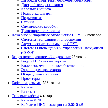
Ди боксы сплиттеры мерджеры селекторы
Дистрибьюторы питания
Кабельная защита
Подсветка для нот
Подъемники
Стойки
Сценические коробки
Транспортные тележки
Пожарное и аварийное оповещение СОУЭ
80 товаров
Cистемы трансляции и оповещения
Акустические системы для СОУЭ
Системы Оповещения и Управления Эвакуацией
(СОУЭ)
Видео проекционное оборудование
23 товара
Видео LED панель, экраны
Видео коммутационное оборудование
Экраны для проекторов
Оборудование караоке
Проекторы
Кабели и разъемы
782 товара
Кабели
Разъемы
Силовые кабели
4 товара
Кабель КГН
Кабели в ПВХ изоляции на 0,66-6 кВ