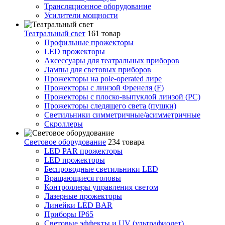
Трансляционное оборудование
Усилители мощности
Театральный свет
161 товар
Профильные прожекторы
LED прожекторы
Аксессуары для театральных приборов
Лампы для световых приборов
Прожекторы на pole-operated лире
Прожекторы с линзой Френеля (F)
Прожекторы с плоско-выпуклой линзой (PC)
Прожекторы следящего света (пушки)
Светильники симметричные/асимметричные
Скроллеры
Световое оборудование
234 товара
LED PAR прожекторы
LED прожекторы
Беспроводные светильники LED
Вращающиеся головы
Контроллеры управления светом
Лазерные прожекторы
Линейки LED BAR
Приборы IP65
Световые эффекты и UV (ультрафиолет)