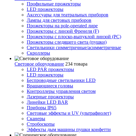
Профильные прожекторы
LED прожекторы
Аксессуары для театральных приборов
Лампы для световых приборов
Прожекторы на pole-operated лире
Прожекторы с линзой Френеля (F)
Прожекторы с плоско-выпуклой линзой (PC)
Прожекторы следящего света (пушки)
Светильники симметричные/асимметричные
Скроллеры
Световое оборудование
234 товара
LED PAR прожекторы
LED прожекторы
Беспроводные светильники LED
Вращающиеся головы
Контроллеры управления светом
Лазерные прожекторы
Линейки LED BAR
Приборы IP65
Световые эффекты и UV (ультрафиолет)
Сканеры
Стробоскопы
Эффекты дым машины пушки конфетти