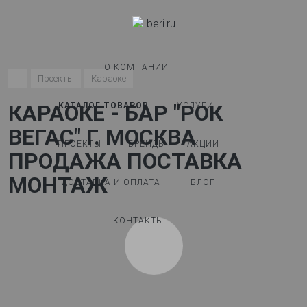
О КОМПАНИИ
Проекты
Караоке
КАРАОКЕ - БАР "РОК
КАТАЛОГ ТОВАРОВ
УСЛУГИ
ВЕГАС" Г. МОСКВА
ПРОЕКТЫ
БРЕНДЫ
АКЦИИ
ПРОДАЖА ПОСТАВКА
МОНТАЖ
ДОСТАВКА И ОПЛАТА
БЛОГ
КОНТАКТЫ