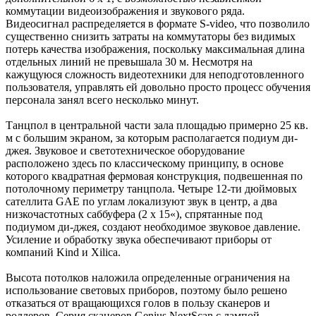
коммутации видеоизображения и звукового ряда.
Видеосигнал распределяется в формате S-video, что позволило
существенно снизить затраты на коммутаторы без видимых
потерь качества изображения, поскольку максимальная длина
отдельных линий не превышала 30 м. Несмотря на
кажущуюся сложность видеотехники для неподготовленного
пользователя, управлять ей довольно просто процесс обучения
персонала занял всего несколько минут.
Танцпол в центральной части зала площадью примерно 25 кв.
м с большим экраном, за которым располагается подиум ди-
джея. Звуковое и светотехническое оборудование
расположено здесь по классическому принципу, в основе
которого квадратная фермовая конструкция, подвешенная по
потолочному периметру танцпола. Четыре 12-ти дюймовых
сателлита GAE по углам локализуют звук в центр, а два
низкочастотных саббуфера (2 х 15«), спрятанные под
подиумом ди-джея, создают необходимое звуковое давление.
Усиление и обработку звука обеспечивают приборы от
компаний Kind и Xilica.
Высота потолков наложила определенные ограничения на
использование световых приборов, поэтому было решено
отказаться от вращающихся голов в пользу сканеров и
роллеров. Серия сканеров Genius NextScan с лампой