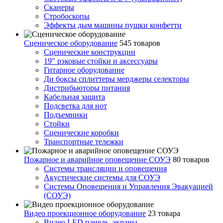
Сканеры
Стробоскопы
Эффекты дым машины пушки конфетти
Сценическое оборудование
545 товаров
Сценические конструкции
19" рэковые стойки и аксесcуары
Гитарное оборудование
Ди боксы сплиттеры мерджеры селекторы
Дистрибьюторы питания
Кабельная защита
Подсветка для нот
Подъемники
Стойки
Сценические коробки
Транспортные тележки
Пожарное и аварийное оповещение СОУЭ
80 товаров
Cистемы трансляции и оповещения
Акустические системы для СОУЭ
Системы Оповещения и Управления Эвакуацией
(СОУЭ)
Видео проекционное оборудование
23 товара
Видео LED панель, экраны