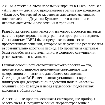
2 х 3 м, а также на 20-ти небольших экранах в Disco Sport Bar
«All Stars» — для этого предназначен третий этаж комплекса
«Джигсо». Четвертый этаж отведен для самых маленьких
посетителей — «Джунгли Бунгли» — это и танцпол и
игровые автоматы и развлечения в тропиках.
Разработка светотехнического и звукового проектов началась
на этапе проектирования внутреннего пространства здания.
Специалистам IBERI было предложено множество
прогрессивных решений, которые были успешно реализованы
за сравнительно короткий период. По проектным чертежам
была разработана система полного фонового озвучивания
развлекательного комплекса.
Главная особенность светотехнического проекта — это,
прежде всего, широкое применение светодиодов для
декоративного и частично для общего освещения.
Светодиодные RGB-светильники установлены вдоль
плинтусов для декоративной подсветки пола в «Космик-
боулинге», зонах входа и перед гардеробом, подсвечивая
колонны в общих зонах.
А лестничные пролеты освещают светодиодные приборы
белого света. В результате общее энергопотребление в