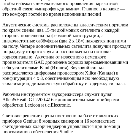
чтобы избежать нежелательного проявления паразитной
обратной связи «микрофон-динамик». Главное в караоке —
это комфорт гостей во время исполнения песни!
Акустические системы расположены классическим порталом
по краям сцены: два 15-ти дюймовых сателлита с каждой
стороны подвешены на фермовой конструкции, а
низкочастотные саббуферы (два 2 x 18«) находятся под ними
на полу. Четыре дополнительных сателлита дозвучки проходят
по радиусу второго яруса и расположены на потолке
горизонтально. Акустика от известного немецкого
производителя GAE дополнена хорошо зарекомендовавшими
себя усилителями Kind (Италия). Звуковой сигнал
распределяется цифровым процессором Xilica (Канада) в
конфигурации 4 х 8, обеспечивающим всю необходимую
эквализацию, динамическую обработку и задержку сигнала.
Рабочим инструментом звукорежиссера служит пульт
Allen&Heath GL2200-416 с дополнительными приборами
обработки Lexicon и t.c.Electronic.
Световое решение сцены построено на базе итальянских
приборов Genius: 8 мощных сканеров и 16 компактных
светодиодных колорченджеров управляются при помощи
программного обеспечения Sunlite.