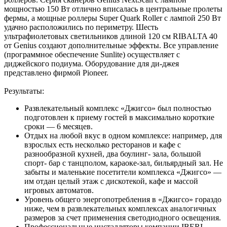
мощностью 150 Вт отлично вписалась в центральные пролеты
фермы, а мощные роллеры Super Quark Roller с лампой 250 Вт
удачно расположились по периметру. Шесть
ультрафиолетовых светильников длиной 120 см RIBALTA 40
от Genius создают дополнительные эффекты. Все управление
(программное обеспечение Sunlite) осуществляет с
диджейского подиума. Оборудование для ди-джея
представлено фирмой Pioneer.
Результаты:
Развлекательный комплекс «Джигсо» был полностью
подготовлен к приему гостей в максимально короткие
сроки — 6 месяцев.
Отдых на любой вкус в одном комплексе: например, для
взрослых есть несколько ресторанов и кафе с
разнообразной кухней, два боулинг- зала, большой
спорт- бар с танцполом, караоке-зал, бильярдный зал. Не
забыты и маленькие посетители комплекса «Джигсо» —
им отдан целый этаж с дискотекой, кафе и массой
игровых автоматов.
Уровень общего энергопотребления в «Джигсо» гораздо
ниже, чем в развлекательных комплексах аналогичных
размеров за счет применения светодиодного освещения.
Профессиональные инсталляторы компании IBERI