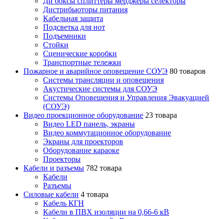
Ди боксы сплиттеры мерджеры селекторы
Дистрибьюторы питания
Кабельная защита
Подсветка для нот
Подъемники
Стойки
Сценические коробки
Транспортные тележки
Пожарное и аварийное оповещение СОУЭ
80 товаров
Cистемы трансляции и оповещения
Акустические системы для СОУЭ
Системы Оповещения и Управления Эвакуацией
(СОУЭ)
Видео проекционное оборудование
23 товара
Видео LED панель, экраны
Видео коммутационное оборудование
Экраны для проекторов
Оборудование караоке
Проекторы
Кабели и разъемы
782 товара
Кабели
Разъемы
Силовые кабели
4 товара
Кабель КГН
Кабели в ПВХ изоляции на 0,66-6 кВ