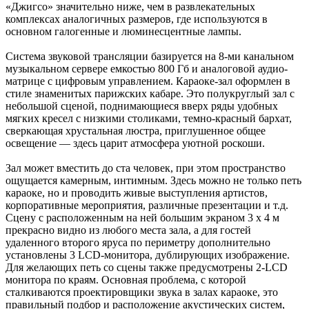
«Джигсо» значительно ниже, чем в развлекательных
комплексах аналогичных размеров, где используются в
основном галогенные и люминесцентные лампы.
Система звуковой трансляции базируется на 8-ми канальном
музыкальном сервере емкостью 800 Гб и аналоговой аудио-
матрице с цифровым управлением. Караоке-зал оформлен в
стиле знаменитых парижских кабаре. Это полукруглый зал с
небольшой сценой, поднимающиеся вверх ряды удобных
мягких кресел с низкими столиками, темно-красный бархат,
сверкающая хрустальная люстра, приглушенное общее
освещение — здесь царит атмосфера уютной роскоши.
Зал может вместить до ста человек, при этом пространство
ощущается камерным, интимным. Здесь можно не только петь
караоке, но и проводить живые выступления артистов,
корпоративные мероприятия, различные презентации и т.д.
Сцену с расположенным на ней большим экраном 3 х 4 м
прекрасно видно из любого места зала, а для гостей
удаленного второго яруса по периметру дополнительно
установлены 3 LCD-монитора, дублирующих изображение.
Для желающих петь со сцены также предусмотрены 2-LCD
монитора по краям. Основная проблема, с которой
сталкиваются проектировщики звука в залах караоке, это
правильный подбор и расположение акустических систем,