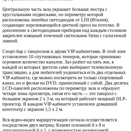
Центральную часть зала украшает большая люстра с
хрустальными подвесками, по периметру которой
расположены линейки светодиодов от LDI (Италия),
создающие переливающийся цветной ореол на потолке. В
дополнение к светодиодным приборам над каждым столиком
закреплен изящный точечный светильник Sirius с галогенной
лампой.
Cпорт-бар с танцполом и двумя VIP-кабинетами. В этой зоне
установлено 10 спутниковых тюнеров, которые принимаю
огромное количество каналов. Зал разбит на пять зон, в
каждой из которых зрители сами выбирают телевизионную
трансляцию, а для любителей уединиться есть два отдельных
VIP-кабинета, где можно посмотреть не только спортивный
канал, но и фильм на DVD, принесенный с собой. Два десятка
LCD-панелей расположены по периметру зала и образуют
четыре зоны просмотра, пятая его часть — это танцпол с
большим экраном 2 х 3 м, на который работает мощный DLP-
проектор. В каждом VIP-кабинете установлен домашний
кинотеатр с экраном 1,5 х 2 м.
Вся аудио-видео маршрутизация сигнала осуществляется
посредством двух матриц: Kramer основной 8 х 8 и
дополнительной 6 х 1, с возможностью независимой