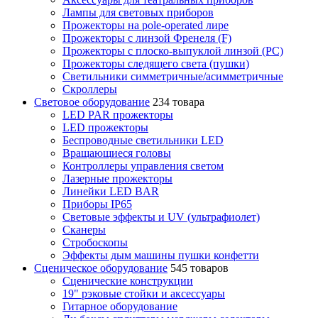
Лампы для световых приборов
Прожекторы на pole-operated лире
Прожекторы с линзой Френеля (F)
Прожекторы с плоско-выпуклой линзой (PC)
Прожекторы следящего света (пушки)
Светильники симметричные/асимметричные
Скроллеры
Световое оборудование
234 товара
LED PAR прожекторы
LED прожекторы
Беспроводные светильники LED
Вращающиеся головы
Контроллеры управления светом
Лазерные прожекторы
Линейки LED BAR
Приборы IP65
Световые эффекты и UV (ультрафиолет)
Сканеры
Стробоскопы
Эффекты дым машины пушки конфетти
Сценическое оборудование
545 товаров
Сценические конструкции
19" рэковые стойки и аксесcуары
Гитарное оборудование