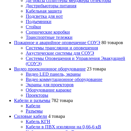
Ди боксы сплиттеры мерджеры селекторы
Дистрибьюторы питания
Кабельная защита
Подсветка для нот
Подъемники
Стойки
Сценические коробки
Транспортные тележки
Пожарное и аварийное оповещение СОУЭ
80 товаров
Cистемы трансляции и оповещения
Акустические системы для СОУЭ
Системы Оповещения и Управления Эвакуацией
(СОУЭ)
Видео проекционное оборудование
23 товара
Видео LED панель, экраны
Видео коммутационное оборудование
Экраны для проекторов
Оборудование караоке
Проекторы
Кабели и разъемы
782 товара
Кабели
Разъемы
Силовые кабели
4 товара
Кабель КГН
Кабели в ПВХ изоляции на 0,66-6 кВ