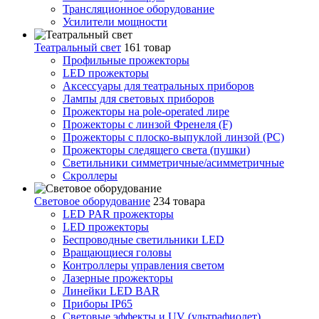
Трансляционное оборудование
Усилители мощности
Театральный свет
161 товар
Профильные прожекторы
LED прожекторы
Аксессуары для театральных приборов
Лампы для световых приборов
Прожекторы на pole-operated лире
Прожекторы с линзой Френеля (F)
Прожекторы с плоско-выпуклой линзой (PC)
Прожекторы следящего света (пушки)
Светильники симметричные/асимметричные
Скроллеры
Световое оборудование
234 товара
LED PAR прожекторы
LED прожекторы
Беспроводные светильники LED
Вращающиеся головы
Контроллеры управления светом
Лазерные прожекторы
Линейки LED BAR
Приборы IP65
Световые эффекты и UV (ультрафиолет)