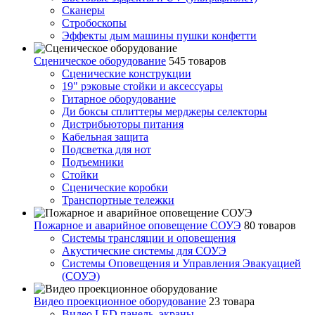
Сканеры
Стробоскопы
Эффекты дым машины пушки конфетти
Сценическое оборудование
545 товаров
Сценические конструкции
19" рэковые стойки и аксесcуары
Гитарное оборудование
Ди боксы сплиттеры мерджеры селекторы
Дистрибьюторы питания
Кабельная защита
Подсветка для нот
Подъемники
Стойки
Сценические коробки
Транспортные тележки
Пожарное и аварийное оповещение СОУЭ
80 товаров
Cистемы трансляции и оповещения
Акустические системы для СОУЭ
Системы Оповещения и Управления Эвакуацией
(СОУЭ)
Видео проекционное оборудование
23 товара
Видео LED панель, экраны