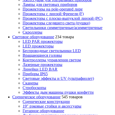
Лампы для световых приборов
Прожекторы на pole-operated лире
Прожекторы с линзой Френеля (F)
Прожекторы с плоско-выпуклой линзой (PC)
Прожекторы следящего света (пушки)
Светильники симметричные/асимметричные
Скроллеры
Световое оборудование
234 товара
LED PAR прожекторы
LED прожекторы
Беспроводные светильники LED
Вращающиеся головы
Контроллеры управления светом
Лазерные прожекторы
Линейки LED BAR
Приборы IP65
Световые эффекты и UV (ультрафиолет)
Сканеры
Стробоскопы
Эффекты дым машины пушки конфетти
Сценическое оборудование
545 товаров
Сценические конструкции
19" рэковые стойки и аксесcуары
Гитарное оборудование