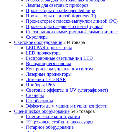
Лампы для световых приборов
Прожекторы на pole-operated лире
Прожекторы с линзой Френеля (F)
Прожекторы с плоско-выпуклой линзой (PC)
Прожекторы следящего света (пушки)
Светильники симметричные/асимметричные
Скроллеры
Световое оборудование
234 товара
LED PAR прожекторы
LED прожекторы
Беспроводные светильники LED
Вращающиеся головы
Контроллеры управления светом
Лазерные прожекторы
Линейки LED BAR
Приборы IP65
Световые эффекты и UV (ультрафиолет)
Сканеры
Стробоскопы
Эффекты дым машины пушки конфетти
Сценическое оборудование
545 товаров
Сценические конструкции
19" рэковые стойки и аксесcуары
Гитарное оборудование