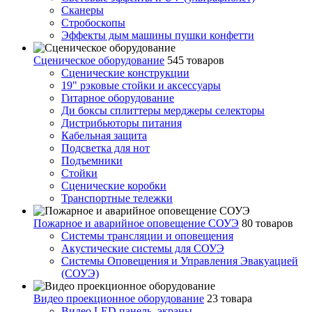
Сканеры
Стробоскопы
Эффекты дым машины пушки конфетти
Сценическое оборудование
545 товаров
Сценические конструкции
19" рэковые стойки и аксесcуары
Гитарное оборудование
Ди боксы сплиттеры мерджеры селекторы
Дистрибьюторы питания
Кабельная защита
Подсветка для нот
Подъемники
Стойки
Сценические коробки
Транспортные тележки
Пожарное и аварийное оповещение СОУЭ
80 товаров
Cистемы трансляции и оповещения
Акустические системы для СОУЭ
Системы Оповещения и Управления Эвакуацией
(СОУЭ)
Видео проекционное оборудование
23 товара
Видео LED панель, экраны