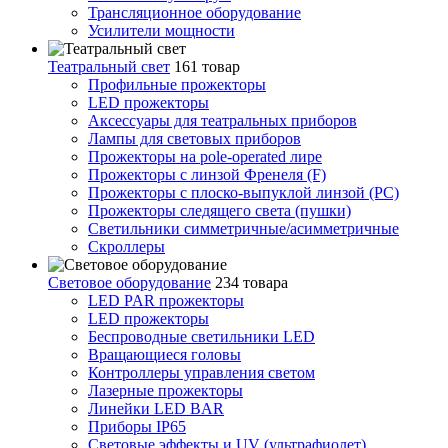
Трансляционное оборудование
Усилители мощности
Театральный свет
161 товар
Профильные прожекторы
LED прожекторы
Аксессуары для театральных приборов
Лампы для световых приборов
Прожекторы на pole-operated лире
Прожекторы с линзой Френеля (F)
Прожекторы с плоско-выпуклой линзой (PC)
Прожекторы следящего света (пушки)
Светильники симметричные/асимметричные
Скроллеры
Световое оборудование
234 товара
LED PAR прожекторы
LED прожекторы
Беспроводные светильники LED
Вращающиеся головы
Контроллеры управления светом
Лазерные прожекторы
Линейки LED BAR
Приборы IP65
Световые эффекты и UV (ультрафиолет)