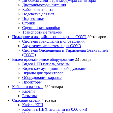
Ди боксы сплиттеры мерджеры селекторы
Дистрибьюторы питания
Кабельная защита
Подсветка для нот
Подъемники
Стойки
Сценические коробки
Транспортные тележки
Пожарное и аварийное оповещение СОУЭ
80 товаров
Cистемы трансляции и оповещения
Акустические системы для СОУЭ
Системы Оповещения и Управления Эвакуацией
(СОУЭ)
Видео проекционное оборудование
23 товара
Видео LED панель, экраны
Видео коммутационное оборудование
Экраны для проекторов
Оборудование караоке
Проекторы
Кабели и разъемы
782 товара
Кабели
Разъемы
Силовые кабели
4 товара
Кабель КГН
Кабели в ПВХ изоляции на 0,66-6 кВ