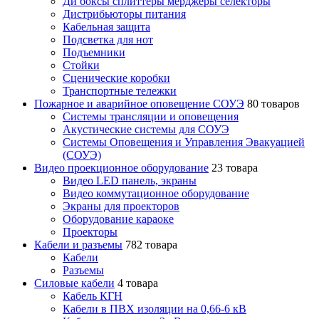
Ди боксы сплиттеры мерджеры селекторы
Дистрибьюторы питания
Кабельная защита
Подсветка для нот
Подъемники
Стойки
Сценические коробки
Транспортные тележки
Пожарное и аварийное оповещение СОУЭ
80 товаров
Cистемы трансляции и оповещения
Акустические системы для СОУЭ
Системы Оповещения и Управления Эвакуацией
(СОУЭ)
Видео проекционное оборудование
23 товара
Видео LED панель, экраны
Видео коммутационное оборудование
Экраны для проекторов
Оборудование караоке
Проекторы
Кабели и разъемы
782 товара
Кабели
Разъемы
Силовые кабели
4 товара
Кабель КГН
Кабели в ПВХ изоляции на 0,66-6 кВ