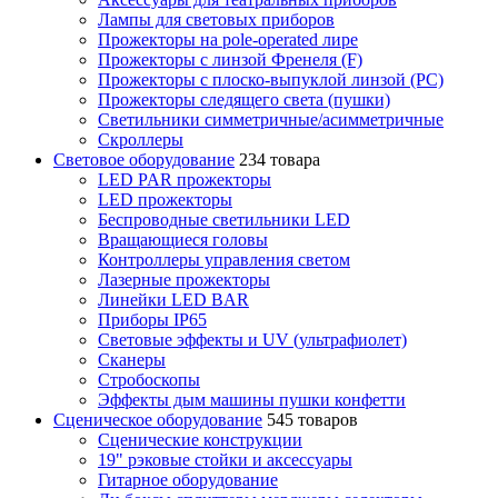
Лампы для световых приборов
Прожекторы на pole-operated лире
Прожекторы с линзой Френеля (F)
Прожекторы с плоско-выпуклой линзой (PC)
Прожекторы следящего света (пушки)
Светильники симметричные/асимметричные
Скроллеры
Световое оборудование
234 товара
LED PAR прожекторы
LED прожекторы
Беспроводные светильники LED
Вращающиеся головы
Контроллеры управления светом
Лазерные прожекторы
Линейки LED BAR
Приборы IP65
Световые эффекты и UV (ультрафиолет)
Сканеры
Стробоскопы
Эффекты дым машины пушки конфетти
Сценическое оборудование
545 товаров
Сценические конструкции
19" рэковые стойки и аксесcуары
Гитарное оборудование