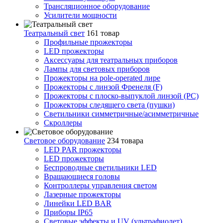
Трансляционное оборудование
Усилители мощности
Театральный свет
161 товар
Профильные прожекторы
LED прожекторы
Аксессуары для театральных приборов
Лампы для световых приборов
Прожекторы на pole-operated лире
Прожекторы с линзой Френеля (F)
Прожекторы с плоско-выпуклой линзой (PC)
Прожекторы следящего света (пушки)
Светильники симметричные/асимметричные
Скроллеры
Световое оборудование
234 товара
LED PAR прожекторы
LED прожекторы
Беспроводные светильники LED
Вращающиеся головы
Контроллеры управления светом
Лазерные прожекторы
Линейки LED BAR
Приборы IP65
Световые эффекты и UV (ультрафиолет)