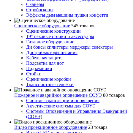
Сканеры
Стробоскопы
Эффекты дым машины пушки конфетти
Сценическое оборудование
545 товаров
Сценические конструкции
19" рэковые стойки и аксесcуары
Гитарное оборудование
Ди боксы сплиттеры мерджеры селекторы
Дистрибьюторы питания
Кабельная защита
Подсветка для нот
Подъемники
Стойки
Сценические коробки
Транспортные тележки
Пожарное и аварийное оповещение СОУЭ
80 товаров
Cистемы трансляции и оповещения
Акустические системы для СОУЭ
Системы Оповещения и Управления Эвакуацией
(СОУЭ)
Видео проекционное оборудование
23 товара
Видео LED панель, экраны