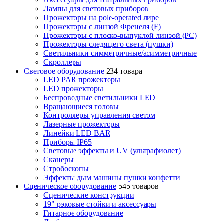
Лампы для световых приборов
Прожекторы на pole-operated лире
Прожекторы с линзой Френеля (F)
Прожекторы с плоско-выпуклой линзой (PC)
Прожекторы следящего света (пушки)
Светильники симметричные/асимметричные
Скроллеры
Световое оборудование
234 товара
LED PAR прожекторы
LED прожекторы
Беспроводные светильники LED
Вращающиеся головы
Контроллеры управления светом
Лазерные прожекторы
Линейки LED BAR
Приборы IP65
Световые эффекты и UV (ультрафиолет)
Сканеры
Стробоскопы
Эффекты дым машины пушки конфетти
Сценическое оборудование
545 товаров
Сценические конструкции
19" рэковые стойки и аксесcуары
Гитарное оборудование