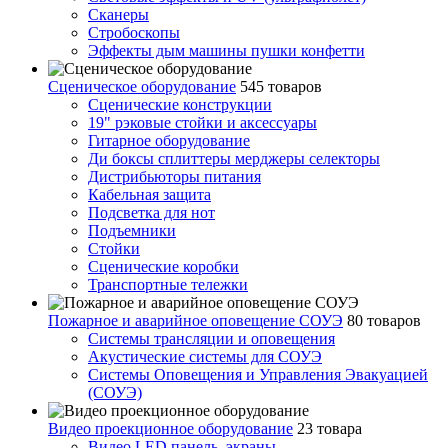
Сканеры
Стробоскопы
Эффекты дым машины пушки конфетти
Сценическое оборудование
545 товаров
Сценические конструкции
19" рэковые стойки и аксесcуары
Гитарное оборудование
Ди боксы сплиттеры мерджеры селекторы
Дистрибьюторы питания
Кабельная защита
Подсветка для нот
Подъемники
Стойки
Сценические коробки
Транспортные тележки
Пожарное и аварийное оповещение СОУЭ
80 товаров
Cистемы трансляции и оповещения
Акустические системы для СОУЭ
Системы Оповещения и Управления Эвакуацией
(СОУЭ)
Видео проекционное оборудование
23 товара
Видео LED панель, экраны