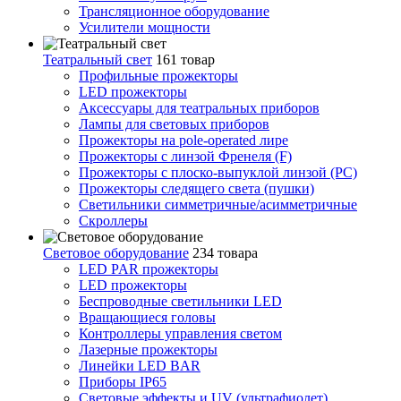
Трансляционное оборудование
Усилители мощности
Театральный свет
161 товар
Профильные прожекторы
LED прожекторы
Аксессуары для театральных приборов
Лампы для световых приборов
Прожекторы на pole-operated лире
Прожекторы с линзой Френеля (F)
Прожекторы с плоско-выпуклой линзой (PC)
Прожекторы следящего света (пушки)
Светильники симметричные/асимметричные
Скроллеры
Световое оборудование
234 товара
LED PAR прожекторы
LED прожекторы
Беспроводные светильники LED
Вращающиеся головы
Контроллеры управления светом
Лазерные прожекторы
Линейки LED BAR
Приборы IP65
Световые эффекты и UV (ультрафиолет)