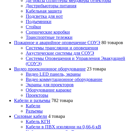
Ди боксы сплиттеры мерджеры селекторы
Дистрибьюторы питания
Кабельная защита
Подсветка для нот
Подъемники
Стойки
Сценические коробки
Транспортные тележки
Пожарное и аварийное оповещение СОУЭ
80 товаров
Cистемы трансляции и оповещения
Акустические системы для СОУЭ
Системы Оповещения и Управления Эвакуацией
(СОУЭ)
Видео проекционное оборудование
23 товара
Видео LED панель, экраны
Видео коммутационное оборудование
Экраны для проекторов
Оборудование караоке
Проекторы
Кабели и разъемы
782 товара
Кабели
Разъемы
Силовые кабели
4 товара
Кабель КГН
Кабели в ПВХ изоляции на 0,66-6 кВ