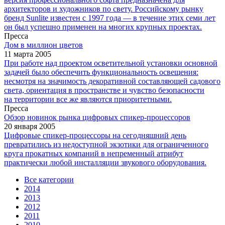
архитекторов и художников по свету. Российскому рынку
бренд Sunlite известен с 1997 года — в течение этих семи лет
он был успешно применен на многих крупных проектах.
Пресса
Дом в миллион цветов
11 марта 2005
При работе над проектом осветительной установки основной
задачей было обеспечить функциональность освещения:
несмотря на значимость декоративной составляющей садового
света, ориентация в пространстве и чувство безопасности
на территории все же являются приоритетными.
Пресса
Обзор новинок рынка цифровых спикер-процессоров
20 января 2005
Цифровые спикер-процессоры на сегодняшний день
превратились из недоступной экзотики для ограниченного
круга прокатных компаний в непременный атрибут
практически любой инсталляции звукового оборудования.
Все категории
2014
2013
2012
2011
2010