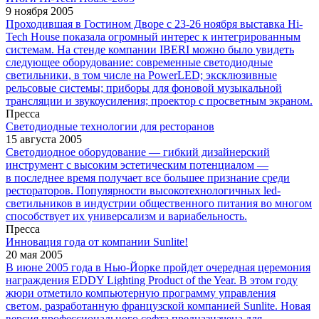
9 ноября 2005
Проходившая в Гостином Дворе с 23-26 ноября выставка Hi-
Tech House показала огромный интерес к интегрированным
системам. На стенде компании IBERI можно было увидеть
следующее оборудование: современные светодиодные
светильники, в том числе на PowerLED; эксклюзивные
рельсовые системы; приборы для фоновой музыкальной
трансляции и звукоусиления; проектор с просветным экраном.
Пресса
Светодиодные технологии для ресторанов
15 августа 2005
Светодиодное оборудование — гибкий дизайнерский
инструмент с высоким эстетическим потенциалом —
в последнее время получает все большее признание среди
рестораторов. Популярности высокотехнологичных led-
светильников в индустрии общественного питания во многом
способствует их универсализм и вариабельность.
Пресса
Инновация года от компании Sunlite!
20 мая 2005
В июне 2005 года в Нью-Йорке пройдет очередная церемония
награждения EDDY Lighting Product of the Year. В этом году
жюри отметило компьютерную программу управления
светом, разработанную французской компанией Sunlite. Новая
версия профессионального софта предназначена для