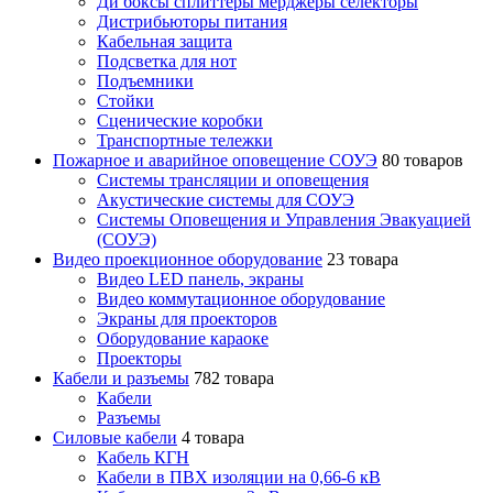
Ди боксы сплиттеры мерджеры селекторы
Дистрибьюторы питания
Кабельная защита
Подсветка для нот
Подъемники
Стойки
Сценические коробки
Транспортные тележки
Пожарное и аварийное оповещение СОУЭ
80 товаров
Cистемы трансляции и оповещения
Акустические системы для СОУЭ
Системы Оповещения и Управления Эвакуацией
(СОУЭ)
Видео проекционное оборудование
23 товара
Видео LED панель, экраны
Видео коммутационное оборудование
Экраны для проекторов
Оборудование караоке
Проекторы
Кабели и разъемы
782 товара
Кабели
Разъемы
Силовые кабели
4 товара
Кабель КГН
Кабели в ПВХ изоляции на 0,66-6 кВ