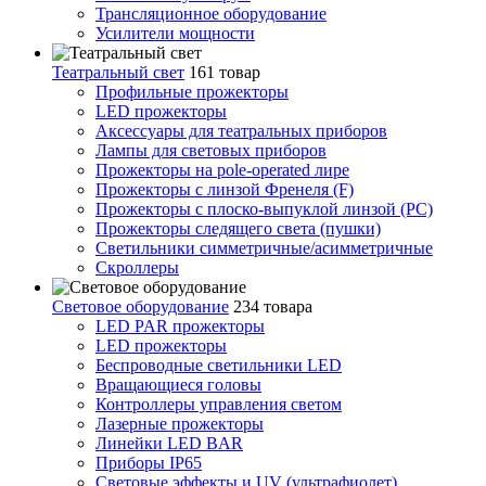
Трансляционное оборудование
Усилители мощности
Театральный свет
161 товар
Профильные прожекторы
LED прожекторы
Аксессуары для театральных приборов
Лампы для световых приборов
Прожекторы на pole-operated лире
Прожекторы с линзой Френеля (F)
Прожекторы с плоско-выпуклой линзой (PC)
Прожекторы следящего света (пушки)
Светильники симметричные/асимметричные
Скроллеры
Световое оборудование
234 товара
LED PAR прожекторы
LED прожекторы
Беспроводные светильники LED
Вращающиеся головы
Контроллеры управления светом
Лазерные прожекторы
Линейки LED BAR
Приборы IP65
Световые эффекты и UV (ультрафиолет)