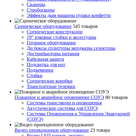
Сканеры
Стробоскопы
Эффекты дым машины пушки конфетти
Сценическое оборудование
545 товаров
Сценические конструкции
19" рэковые стойки и аксесcуары
Гитарное оборудование
Ди боксы сплиттеры мерджеры селекторы
Дистрибьюторы питания
Кабельная защита
Подсветка для нот
Подъемники
Стойки
Сценические коробки
Транспортные тележки
Пожарное и аварийное оповещение СОУЭ
80 товаров
Cистемы трансляции и оповещения
Акустические системы для СОУЭ
Системы Оповещения и Управления Эвакуацией
(СОУЭ)
Видео проекционное оборудование
23 товара
Видео LED панель, экраны