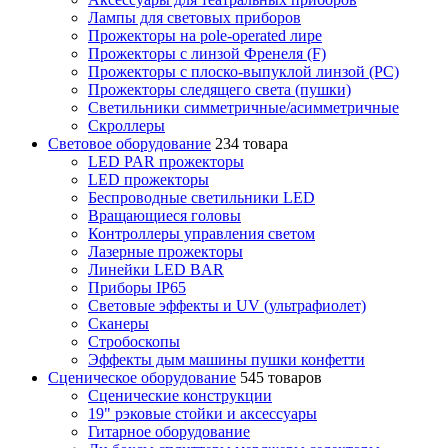
Лампы для световых приборов
Прожекторы на pole-operated лире
Прожекторы с линзой Френеля (F)
Прожекторы с плоско-выпуклой линзой (PC)
Прожекторы следящего света (пушки)
Светильники симметричные/асимметричные
Скроллеры
Световое оборудование
234 товара
LED PAR прожекторы
LED прожекторы
Беспроводные светильники LED
Вращающиеся головы
Контроллеры управления светом
Лазерные прожекторы
Линейки LED BAR
Приборы IP65
Световые эффекты и UV (ультрафиолет)
Сканеры
Стробоскопы
Эффекты дым машины пушки конфетти
Сценическое оборудование
545 товаров
Сценические конструкции
19" рэковые стойки и аксесcуары
Гитарное оборудование