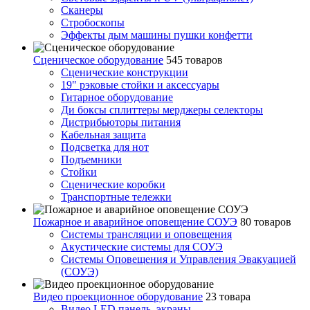
Сканеры
Стробоскопы
Эффекты дым машины пушки конфетти
Сценическое оборудование
545 товаров
Сценические конструкции
19" рэковые стойки и аксесcуары
Гитарное оборудование
Ди боксы сплиттеры мерджеры селекторы
Дистрибьюторы питания
Кабельная защита
Подсветка для нот
Подъемники
Стойки
Сценические коробки
Транспортные тележки
Пожарное и аварийное оповещение СОУЭ
80 товаров
Cистемы трансляции и оповещения
Акустические системы для СОУЭ
Системы Оповещения и Управления Эвакуацией
(СОУЭ)
Видео проекционное оборудование
23 товара
Видео LED панель, экраны