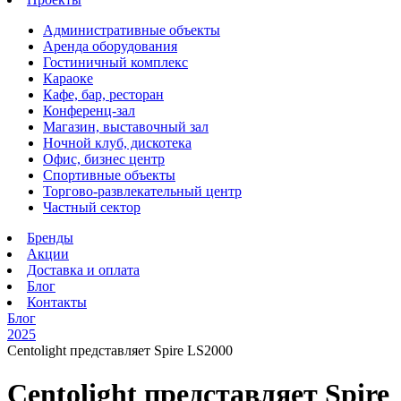
Административные объекты
Аренда оборудования
Гостиничный комплекс
Караоке
Кафе, бар, ресторан
Конференц-зал
Магазин, выставочный зал
Ночной клуб, дискотека
Офис, бизнес центр
Спортивные объекты
Торгово-развлекательный центр
Частный сектор
Бренды
Акции
Доставка и оплата
Блог
Контакты
Блог
2025
Centolight представляет Spire LS2000
Centolight представляет Spire