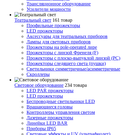
Трансляционное оборудование
Усилители мощности
Театральный свет
161 товар
Профильные прожекторы
LED прожекторы
Аксессуары для театральных приборов
Лампы для световых приборов
Прожекторы на pole-operated лире
Прожекторы с линзой Френеля (F)
Прожекторы с плоско-выпуклой линзой (PC)
Прожекторы следящего света (пушки)
Светильники симметричные/асимметричные
Скроллеры
Световое оборудование
234 товара
LED PAR прожекторы
LED прожекторы
Беспроводные светильники LED
Вращающиеся головы
Контроллеры управления светом
Лазерные прожекторы
Линейки LED BAR
Приборы IP65
Световые эффекты и UV (ультрафиолет)