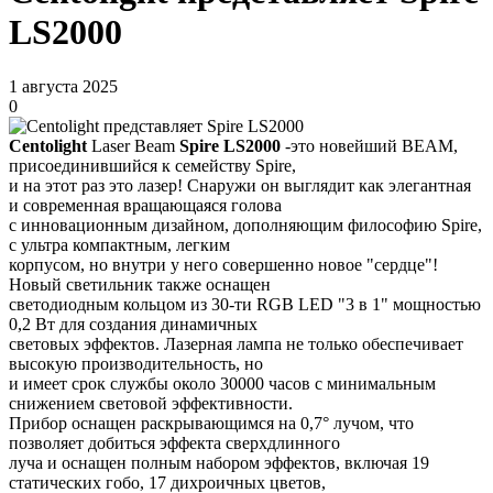
LS2000
1 августа 2025
0
Centolight
Laser Beam
Spire LS2000
-это новейший BEAM,
присоединившийся к семейству Spire,
и на этот раз это лазер! Снаружи он выглядит как элегантная
и современная вращающаяся голова
с инновационным дизайном, дополняющим философию Spire,
с ультра компактным, легким
корпусом, но внутри у него совершенно новое "сердце"!
Новый светильник также оснащен
светодиодным кольцом из 30-ти RGB LED "3 в 1" мощностью
0,2 Вт для создания динамичных
световых эффектов. Лазерная лампа не только обеспечивает
высокую производительность, но
и имеет срок службы около 30000 часов с минимальным
снижением световой эффективности.
Прибор оснащен раскрывающимся на 0,7° лучом, что
позволяет добиться эффекта сверхдлинного
луча и оснащен полным набором эффектов, включая 19
статических гобо, 17 дихроичных цветов,