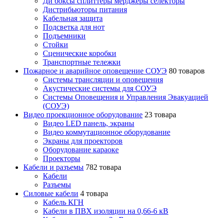
Ди боксы сплиттеры мерджеры селекторы
Дистрибьюторы питания
Кабельная защита
Подсветка для нот
Подъемники
Стойки
Сценические коробки
Транспортные тележки
Пожарное и аварийное оповещение СОУЭ
80 товаров
Cистемы трансляции и оповещения
Акустические системы для СОУЭ
Системы Оповещения и Управления Эвакуацией
(СОУЭ)
Видео проекционное оборудование
23 товара
Видео LED панель, экраны
Видео коммутационное оборудование
Экраны для проекторов
Оборудование караоке
Проекторы
Кабели и разъемы
782 товара
Кабели
Разъемы
Силовые кабели
4 товара
Кабель КГН
Кабели в ПВХ изоляции на 0,66-6 кВ