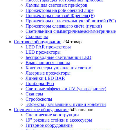
Лампы для световых приборов
Прожекторы на pole-operated лире
Прожекторы с линзой Френеля (F)
Прожекторы с плоско-выпуклой линзой (PC)
Прожекторы следящего света (пушки)
Светильники симметричные/асимметричные
Скроллеры
Световое оборудование
234 товара
LED PAR прожекторы
LED прожекторы
Беспроводные светильники LED
Вращающиеся головы
Контроллеры управления светом
Лазерные прожекторы
Линейки LED BAR
Приборы IP65
Световые эффекты и UV (ультрафиолет)
Сканеры
Стробоскопы
Эффекты дым машины пушки конфетти
Сценическое оборудование
545 товаров
Сценические конструкции
19" рэковые стойки и аксесcуары
Гитарное оборудование