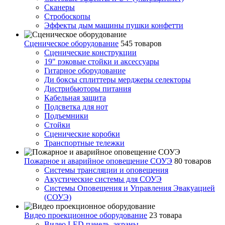
Сканеры
Стробоскопы
Эффекты дым машины пушки конфетти
Сценическое оборудование
545 товаров
Сценические конструкции
19" рэковые стойки и аксесcуары
Гитарное оборудование
Ди боксы сплиттеры мерджеры селекторы
Дистрибьюторы питания
Кабельная защита
Подсветка для нот
Подъемники
Стойки
Сценические коробки
Транспортные тележки
Пожарное и аварийное оповещение СОУЭ
80 товаров
Cистемы трансляции и оповещения
Акустические системы для СОУЭ
Системы Оповещения и Управления Эвакуацией
(СОУЭ)
Видео проекционное оборудование
23 товара
Видео LED панель, экраны