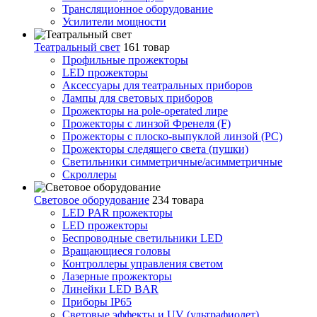
Трансляционное оборудование
Усилители мощности
Театральный свет
161 товар
Профильные прожекторы
LED прожекторы
Аксессуары для театральных приборов
Лампы для световых приборов
Прожекторы на pole-operated лире
Прожекторы с линзой Френеля (F)
Прожекторы с плоско-выпуклой линзой (PC)
Прожекторы следящего света (пушки)
Светильники симметричные/асимметричные
Скроллеры
Световое оборудование
234 товара
LED PAR прожекторы
LED прожекторы
Беспроводные светильники LED
Вращающиеся головы
Контроллеры управления светом
Лазерные прожекторы
Линейки LED BAR
Приборы IP65
Световые эффекты и UV (ультрафиолет)