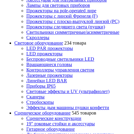
Лампы для световых приборов
Прожекторы на pole-operated лире
Прожекторы с линзой Френеля (F)
Прожекторы с плоско-выпуклой линзой (PC)
Прожекторы следящего света (пушки)
Светильники симметричные/асимметричные
Скроллеры
Световое оборудование
234 товара
LED PAR прожекторы
LED прожекторы
Беспроводные светильники LED
Вращающиеся головы
Контроллеры управления светом
Лазерные прожекторы
Линейки LED BAR
Приборы IP65
Световые эффекты и UV (ультрафиолет)
Сканеры
Стробоскопы
Эффекты дым машины пушки конфетти
Сценическое оборудование
545 товаров
Сценические конструкции
19" рэковые стойки и аксесcуары
Гитарное оборудование