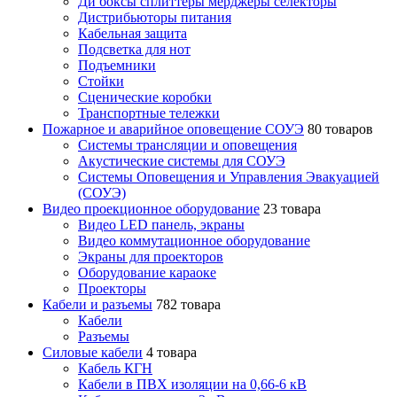
Ди боксы сплиттеры мерджеры селекторы
Дистрибьюторы питания
Кабельная защита
Подсветка для нот
Подъемники
Стойки
Сценические коробки
Транспортные тележки
Пожарное и аварийное оповещение СОУЭ
80 товаров
Cистемы трансляции и оповещения
Акустические системы для СОУЭ
Системы Оповещения и Управления Эвакуацией
(СОУЭ)
Видео проекционное оборудование
23 товара
Видео LED панель, экраны
Видео коммутационное оборудование
Экраны для проекторов
Оборудование караоке
Проекторы
Кабели и разъемы
782 товара
Кабели
Разъемы
Силовые кабели
4 товара
Кабель КГН
Кабели в ПВХ изоляции на 0,66-6 кВ