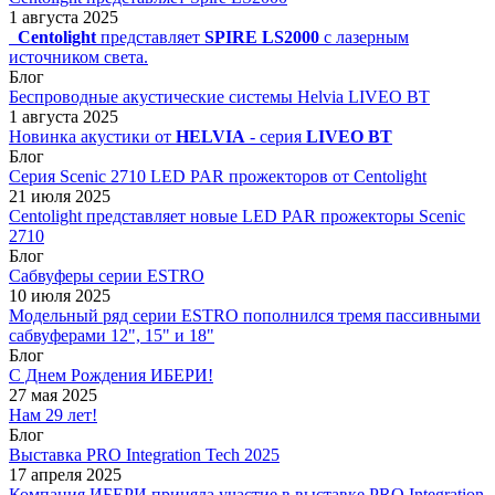
1 августа 2025
Centolight
представляет
SPIRE LS2000
с лазерным
источником света.
Блог
Беспроводные акустические системы Helvia LIVEO BT
1 августа 2025
Новинка акустики от
HELVIA
- серия
LIVEO BT
Блог
Серия Scenic 2710 LED PAR прожекторов от Centolight
21 июля 2025
Centolight представляет новые LED PAR прожекторы Scenic
2710
Блог
Сабвуферы серии ESTRO
10 июля 2025
Модельный ряд серии ESTRO пополнился тремя пассивными
сабвуферами 12", 15" и 18"
Блог
С Днем Рождения ИБЕРИ!
27 мая 2025
Нам 29 лет!
Блог
Выставка PRO Integration Tech 2025
17 апреля 2025
Компания ИБЕРИ приняла участие в выставке PRO Integration