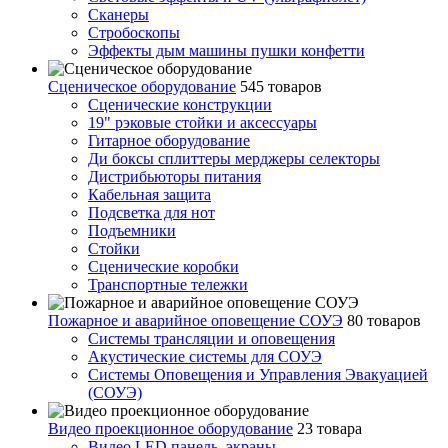
Сканеры
Стробоскопы
Эффекты дым машины пушки конфетти
Сценическое оборудование
545 товаров
Сценические конструкции
19" рэковые стойки и аксесcуары
Гитарное оборудование
Ди боксы сплиттеры мерджеры селекторы
Дистрибьюторы питания
Кабельная защита
Подсветка для нот
Подъемники
Стойки
Сценические коробки
Транспортные тележки
Пожарное и аварийное оповещение СОУЭ
80 товаров
Cистемы трансляции и оповещения
Акустические системы для СОУЭ
Системы Оповещения и Управления Эвакуацией
(СОУЭ)
Видео проекционное оборудование
23 товара
Видео LED панель, экраны