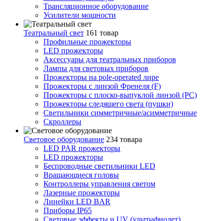
Трансляционное оборудование
Усилители мощности
Театральный свет
161 товар
Профильные прожекторы
LED прожекторы
Аксессуары для театральных приборов
Лампы для световых приборов
Прожекторы на pole-operated лире
Прожекторы с линзой Френеля (F)
Прожекторы с плоско-выпуклой линзой (PC)
Прожекторы следящего света (пушки)
Светильники симметричные/асимметричные
Скроллеры
Световое оборудование
234 товара
LED PAR прожекторы
LED прожекторы
Беспроводные светильники LED
Вращающиеся головы
Контроллеры управления светом
Лазерные прожекторы
Линейки LED BAR
Приборы IP65
Световые эффекты и UV (ультрафиолет)