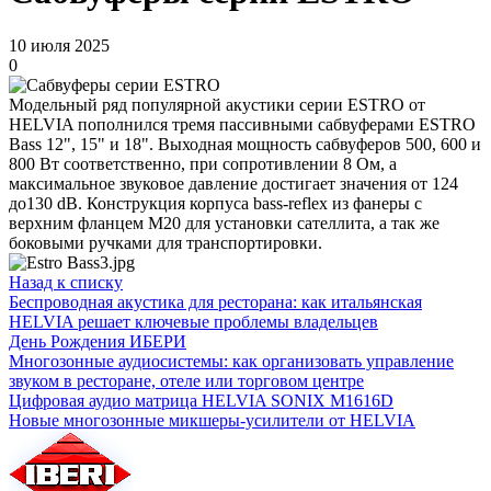
10 июля 2025
0
Модельный ряд популярной акустики серии ESTRO от
HELVIA пополнился тремя пассивными сабвуферами ESTRO
Bass 12", 15" и 18". Выходная мощность сабвуферов 500, 600 и
800 Вт соответственно, при сопротивлении 8 Ом, а
максимальное звуковое давление достигает значения от 124
до130 dB. Конструкция корпуса bass-reflex из фанеры с
верхним фланцем M20 для установки сателлита, а так же
боковыми ручками для транспортировки.
Назад к списку
Беспроводная акустика для ресторана: как итальянская
HELVIA решает ключевые проблемы владельцев
День Рождения ИБЕРИ
Многозонные аудиосистемы: как организовать управление
звуком в ресторане, отеле или торговом центре
Цифровая аудио матрица HELVIA SONIX M1616D
Новые многозонные микшеры-усилители от HELVIA