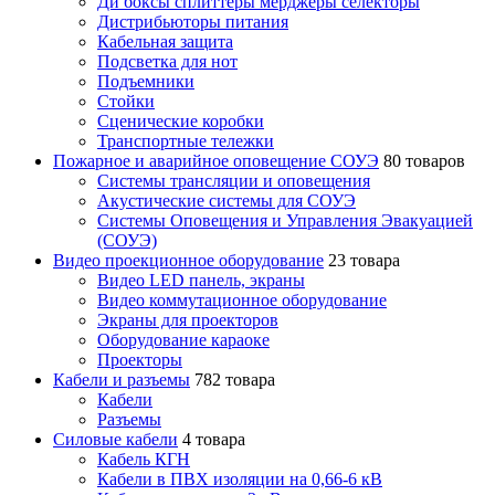
Ди боксы сплиттеры мерджеры селекторы
Дистрибьюторы питания
Кабельная защита
Подсветка для нот
Подъемники
Стойки
Сценические коробки
Транспортные тележки
Пожарное и аварийное оповещение СОУЭ
80 товаров
Cистемы трансляции и оповещения
Акустические системы для СОУЭ
Системы Оповещения и Управления Эвакуацией
(СОУЭ)
Видео проекционное оборудование
23 товара
Видео LED панель, экраны
Видео коммутационное оборудование
Экраны для проекторов
Оборудование караоке
Проекторы
Кабели и разъемы
782 товара
Кабели
Разъемы
Силовые кабели
4 товара
Кабель КГН
Кабели в ПВХ изоляции на 0,66-6 кВ