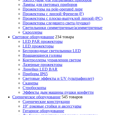
Лампы для световых приборов
Прожекторы на pole-operated лире
Прожекторы с линзой Френеля (F)
Прожекторы с плоско-выпуклой линзой (PC)
Прожекторы следящего света (пушки)
Светильники симметричные/асимметричные
Скроллеры
Световое оборудование
234 товара
LED PAR прожекторы
LED прожекторы
Беспроводные светильники LED
Вращающиеся головы
Контроллеры управления светом
Лазерные прожекторы
Линейки LED BAR
Приборы IP65
Световые эффекты и UV (ультрафиолет)
Сканеры
Стробоскопы
Эффекты дым машины пушки конфетти
Сценическое оборудование
545 товаров
Сценические конструкции
19" рэковые стойки и аксесcуары
Гитарное оборудование