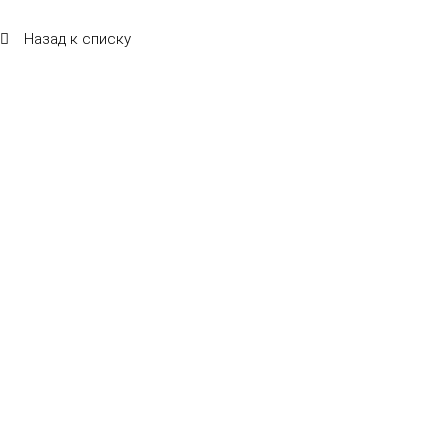
Назад к списку
Беспроводная акустика для ресторана: как
итальянская HELVIA решает ключевые проблемы
владельцев