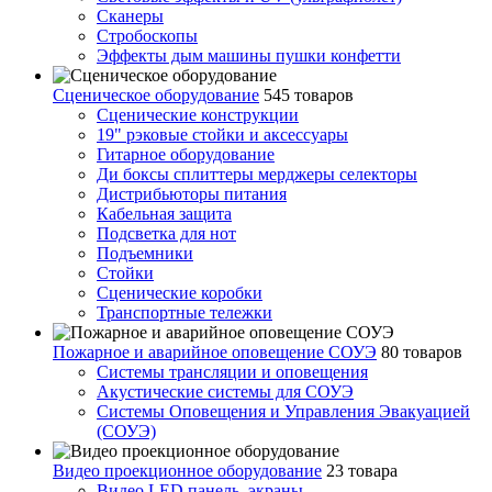
Сканеры
Стробоскопы
Эффекты дым машины пушки конфетти
Сценическое оборудование
545 товаров
Сценические конструкции
19" рэковые стойки и аксесcуары
Гитарное оборудование
Ди боксы сплиттеры мерджеры селекторы
Дистрибьюторы питания
Кабельная защита
Подсветка для нот
Подъемники
Стойки
Сценические коробки
Транспортные тележки
Пожарное и аварийное оповещение СОУЭ
80 товаров
Cистемы трансляции и оповещения
Акустические системы для СОУЭ
Системы Оповещения и Управления Эвакуацией
(СОУЭ)
Видео проекционное оборудование
23 товара
Видео LED панель, экраны