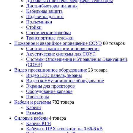
Ди боксы сплиттеры мерджеры селекторы
Дистрибьюторы питания
Кабельная защита
Подсветка для нот
Подъемники
Стойки
Сценические коробки
Транспортные тележки
Пожарное и аварийное оповещение СОУЭ
80 товаров
Cистемы трансляции и оповещения
Акустические системы для СОУЭ
Системы Оповещения и Управления Эвакуацией
(СОУЭ)
Видео проекционное оборудование
23 товара
Видео LED панель, экраны
Видео коммутационное оборудование
Экраны для проекторов
Оборудование караоке
Проекторы
Кабели и разъемы
782 товара
Кабели
Разъемы
Силовые кабели
4 товара
Кабель КГН
Кабели в ПВХ изоляции на 0,66-6 кВ