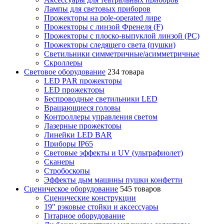
Лампы для световых приборов
Прожекторы на pole-operated лире
Прожекторы с линзой Френеля (F)
Прожекторы с плоско-выпуклой линзой (PC)
Прожекторы следящего света (пушки)
Светильники симметричные/асимметричные
Скроллеры
Световое оборудование
234 товара
LED PAR прожекторы
LED прожекторы
Беспроводные светильники LED
Вращающиеся головы
Контроллеры управления светом
Лазерные прожекторы
Линейки LED BAR
Приборы IP65
Световые эффекты и UV (ультрафиолет)
Сканеры
Стробоскопы
Эффекты дым машины пушки конфетти
Сценическое оборудование
545 товаров
Сценические конструкции
19" рэковые стойки и аксесcуары
Гитарное оборудование