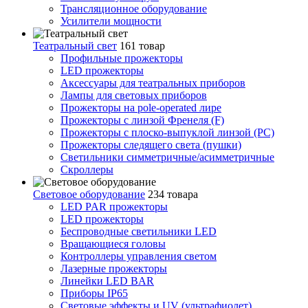
Трансляционное оборудование
Усилители мощности
Театральный свет
161 товар
Профильные прожекторы
LED прожекторы
Аксессуары для театральных приборов
Лампы для световых приборов
Прожекторы на pole-operated лире
Прожекторы с линзой Френеля (F)
Прожекторы с плоско-выпуклой линзой (PC)
Прожекторы следящего света (пушки)
Светильники симметричные/асимметричные
Скроллеры
Световое оборудование
234 товара
LED PAR прожекторы
LED прожекторы
Беспроводные светильники LED
Вращающиеся головы
Контроллеры управления светом
Лазерные прожекторы
Линейки LED BAR
Приборы IP65
Световые эффекты и UV (ультрафиолет)