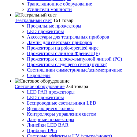
Трансляционное оборудование
Усилители мощности
Театральный свет
161 товар
Профильные прожекторы
LED прожекторы
Аксессуары для театральных приборов
Лампы для световых приборов
Прожекторы на pole-operated лире
Прожекторы с линзой Френеля (F)
Прожекторы с плоско-выпуклой линзой (PC)
Прожекторы следящего света (пушки)
Светильники симметричные/асимметричные
Скроллеры
Световое оборудование
234 товара
LED PAR прожекторы
LED прожекторы
Беспроводные светильники LED
Вращающиеся головы
Контроллеры управления светом
Лазерные прожекторы
Линейки LED BAR
Приборы IP65
Световые эффекты и UV (ультрафиолет)