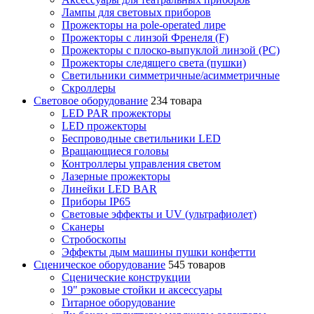
Лампы для световых приборов
Прожекторы на pole-operated лире
Прожекторы с линзой Френеля (F)
Прожекторы с плоско-выпуклой линзой (PC)
Прожекторы следящего света (пушки)
Светильники симметричные/асимметричные
Скроллеры
Световое оборудование
234 товара
LED PAR прожекторы
LED прожекторы
Беспроводные светильники LED
Вращающиеся головы
Контроллеры управления светом
Лазерные прожекторы
Линейки LED BAR
Приборы IP65
Световые эффекты и UV (ультрафиолет)
Сканеры
Стробоскопы
Эффекты дым машины пушки конфетти
Сценическое оборудование
545 товаров
Сценические конструкции
19" рэковые стойки и аксесcуары
Гитарное оборудование