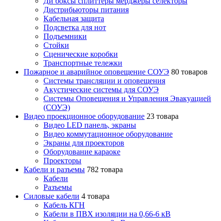
Ди боксы сплиттеры мерджеры селекторы
Дистрибьюторы питания
Кабельная защита
Подсветка для нот
Подъемники
Стойки
Сценические коробки
Транспортные тележки
Пожарное и аварийное оповещение СОУЭ
80 товаров
Cистемы трансляции и оповещения
Акустические системы для СОУЭ
Системы Оповещения и Управления Эвакуацией
(СОУЭ)
Видео проекционное оборудование
23 товара
Видео LED панель, экраны
Видео коммутационное оборудование
Экраны для проекторов
Оборудование караоке
Проекторы
Кабели и разъемы
782 товара
Кабели
Разъемы
Силовые кабели
4 товара
Кабель КГН
Кабели в ПВХ изоляции на 0,66-6 кВ