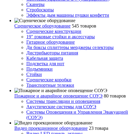
Сканеры
Стробоскопы
Эффекты дым машины пушки конфетти
Сценическое оборудование
545 товаров
Сценические конструкции
19" рэковые стойки и аксесcуары
Гитарное оборудование
Ди боксы сплиттеры мерджеры селекторы
Дистрибьюторы питания
Кабельная защита
Подсветка для нот
Подъемники
Стойки
Сценические коробки
Транспортные тележки
Пожарное и аварийное оповещение СОУЭ
80 товаров
Cистемы трансляции и оповещения
Акустические системы для СОУЭ
Системы Оповещения и Управления Эвакуацией
(СОУЭ)
Видео проекционное оборудование
23 товара
Видео LED панель, экраны