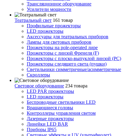
Трансляционное оборудование
Усилители мощности
Театральный свет
161 товар
Профильные прожекторы
LED прожекторы
Аксессуары для театральных приборов
Лампы для световых приборов
Прожекторы на pole-operated лире
Прожекторы с линзой Френеля (F)
Прожекторы с плоско-выпуклой линзой (PC)
Прожекторы следящего света (пушки)
Светильники симметричные/асимметричные
Скроллеры
Световое оборудование
234 товара
LED PAR прожекторы
LED прожекторы
Беспроводные светильники LED
Вращающиеся головы
Контроллеры управления светом
Лазерные прожекторы
Линейки LED BAR
Приборы IP65
Световые эффекты и UV (ультрафиолет)