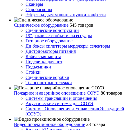
Сканеры
Стробоскопы
Эффекты дым машины пушки конфетти
Сценическое оборудование
545 товаров
Сценические конструкции
19" рэковые стойки и аксесcуары
Гитарное оборудование
Ди боксы сплиттеры мерджеры селекторы
Дистрибьюторы питания
Кабельная защита
Подсветка для нот
Подъемники
Стойки
Сценические коробки
Транспортные тележки
Пожарное и аварийное оповещение СОУЭ
80 товаров
Cистемы трансляции и оповещения
Акустические системы для СОУЭ
Системы Оповещения и Управления Эвакуацией
(СОУЭ)
Видео проекционное оборудование
23 товара
Видео LED панель, экраны