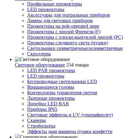
Профильные прожекторы
LED прожекторы
Аксессуары для театральных приборов
Лампы для световых приборов
Прожекторы на pole-operated лире
Прожекторы с линзой Френеля (F)
Прожекторы с плоско-выпуклой линзой (PC)
Прожекторы следящего света (пушки)
Светильники симметричные/асимметричные
Скроллеры
Световое оборудование
234 товара
LED PAR прожекторы
LED прожекторы
Беспроводные светильники LED
Вращающиеся головы
Контроллеры управления светом
Лазерные прожекторы
Линейки LED BAR
Приборы IP65
Световые эффекты и UV (ультрафиолет)
Сканеры
Стробоскопы
Эффекты дым машины пушки конфетти