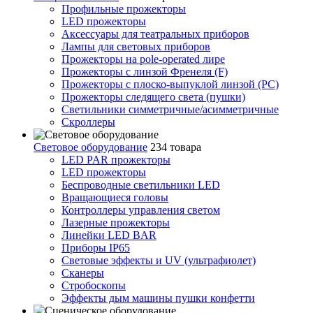
Профильные прожекторы
LED прожекторы
Аксессуары для театральных приборов
Лампы для световых приборов
Прожекторы на pole-operated лире
Прожекторы с линзой Френеля (F)
Прожекторы с плоско-выпуклой линзой (PC)
Прожекторы следящего света (пушки)
Светильники симметричные/асимметричные
Скроллеры
Световое оборудование
234 товара
LED PAR прожекторы
LED прожекторы
Беспроводные светильники LED
Вращающиеся головы
Контроллеры управления светом
Лазерные прожекторы
Линейки LED BAR
Приборы IP65
Световые эффекты и UV (ультрафиолет)
Сканеры
Стробоскопы
Эффекты дым машины пушки конфетти