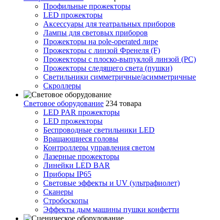
Профильные прожекторы
LED прожекторы
Аксессуары для театральных приборов
Лампы для световых приборов
Прожекторы на pole-operated лире
Прожекторы с линзой Френеля (F)
Прожекторы с плоско-выпуклой линзой (PC)
Прожекторы следящего света (пушки)
Светильники симметричные/асимметричные
Скроллеры
Световое оборудование
234 товара
LED PAR прожекторы
LED прожекторы
Беспроводные светильники LED
Вращающиеся головы
Контроллеры управления светом
Лазерные прожекторы
Линейки LED BAR
Приборы IP65
Световые эффекты и UV (ультрафиолет)
Сканеры
Стробоскопы
Эффекты дым машины пушки конфетти